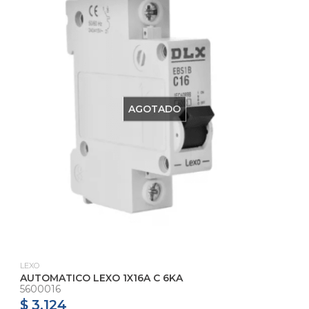
AGOTADO
LEXO
AUTOMATICO LEXO 1X16A C 6KA
5600016
$ 3.124