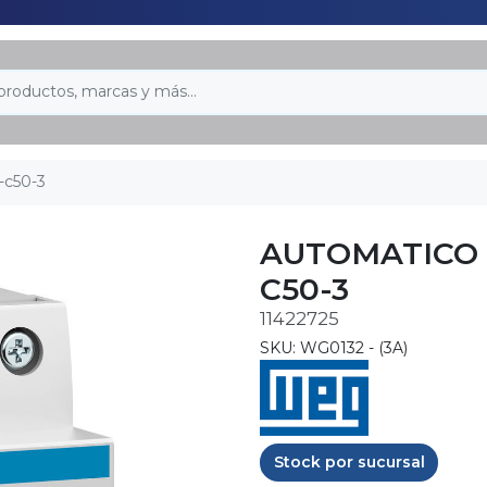
-c50-3
AUTOMATICO 
C50-3
11422725
SKU: WG0132 - (3A)
Stock por sucursal