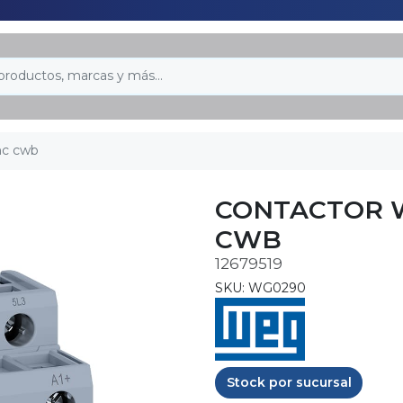
nc cwb
CONTACTOR W
CWB
12679519
SKU: WG0290
Stock por sucursal