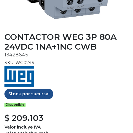
CONTACTOR WEG 3P 80A
24VDC 1NA+1NC CWB
13428645
SKU: WG0246
Stock por sucursal
Disponible
$ 209.103
Valor incluye IVA