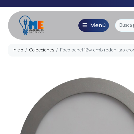
Inicio
Colecciones
Foco panel 12w emb redon. aro cr