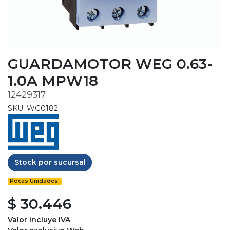
GUARDAMOTOR WEG 0.63-
1.0A MPW18
12429317
SKU: WG0182
Stock por sucursal
Pocas Unidades.
$ 30.446
Valor incluye IVA