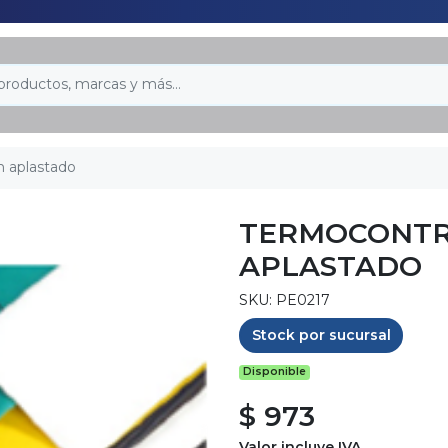
 aplastado
TERMOCONTR
APLASTADO
SKU: PE0217
Stock por sucursal
Disponible
$ 973
Valor incluye IVA