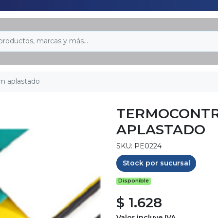
m aplastado
TERMOCONTR
APLASTADO
SKU: PE0224
Stock por sucursal
Disponible
$ 1.628
Valor incluye IVA