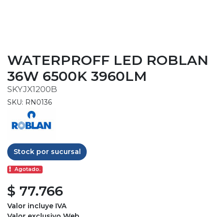
WATERPROFF LED ROBLAN
36W 6500K 3960LM
SKYJX1200B
SKU: RN0136
Stock por sucursal
Agotado.
$ 77.766
Valor incluye IVA
Valor exclusivo Web